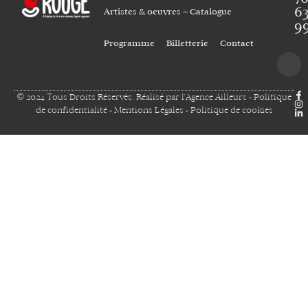
6
Artistes & oeuvres – Catalogue
9
Programme
Billetterie
Contact
© 2024 Tous Droits Réservés. Réalisé par
l'Agence Ailleurs
-
Politique
de confidentialité
-
Mentions Légales
-
Politique de cookies