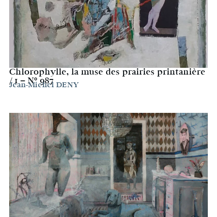
Chlorophylle, la muse des prairies printanière
/ 1 – N° 987
Jean-Michel DENY