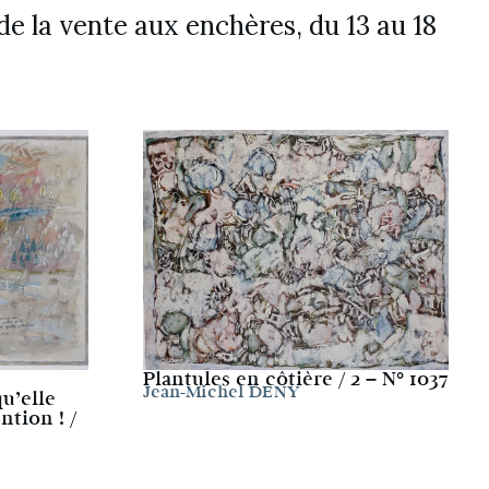
 la vente aux enchères, du 13 au 18
Plantules en côtière / 2 – N° 1037
Jean-Michel DENY
u’elle
ntion ! /