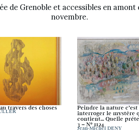
e de Grenoble et accessibles en amont de
novembre.
au travers des choses
Peindre la nature c’est
MULLER
interroger le mystère q
contient… Quelle préte
3 – N° 1124
Jean-Michel DENY