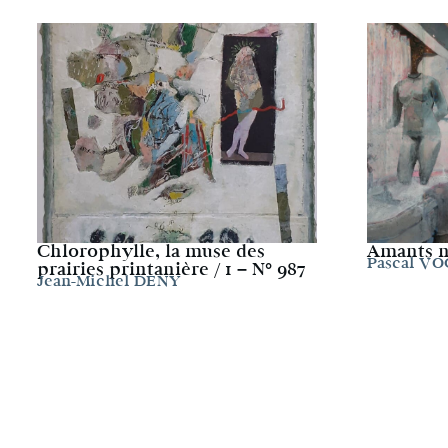
Chlorophylle, la muse des
Amants nu
Pascal V
prairies printanière / 1 – N° 987
Jean-Michel DENY