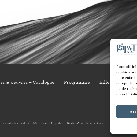
Pour offrir 
cookies pou
consentir à
tes & oeuvres – Catalogue
Programme
Billetterie
Co
comportemen
ou de retire
caractéristi
Ac
e confidentialité
-
Mentions Légales
-
Politique de cookies