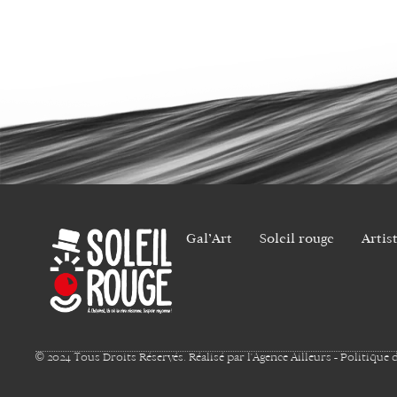
Gal’Art
Soleil rouge
Artis
© 2024 Tous Droits Réservés. Réalisé par
l'Agence Ailleurs
-
Politique d