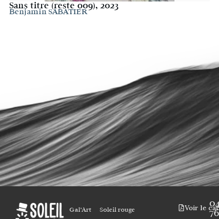
Sans titre (reste 009), 2023
Benjamin SABATIER
0
Voir le ca
Gal’Art
Soleil rouge
7