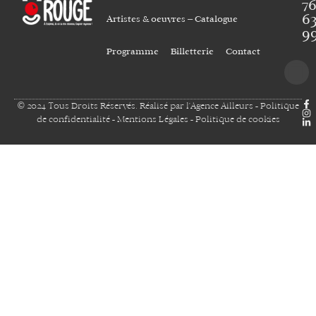
7
6
Artistes & oeuvres – Catalogue
9
Programme
Billetterie
Contact
© 2024 Tous Droits Réservés. Réalisé par
l'Agence Ailleurs
-
Politique
de confidentialité
-
Mentions Légales
-
Politique de cookies