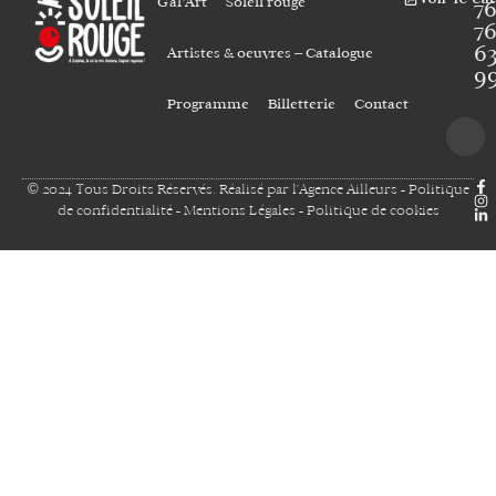
Gal’Art
Soleil rouge
7
7
6
Artistes & oeuvres – Catalogue
9
Programme
Billetterie
Contact
© 2024 Tous Droits Réservés. Réalisé par
l'Agence Ailleurs
-
Politique
de confidentialité
-
Mentions Légales
-
Politique de cookies