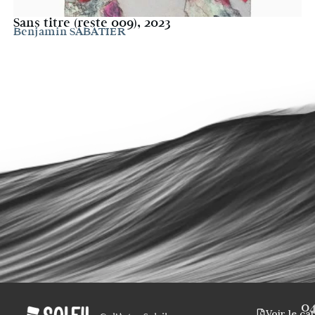
Sans titre (reste 009), 2023
Benjamin SABATIER
0
Voir le ca